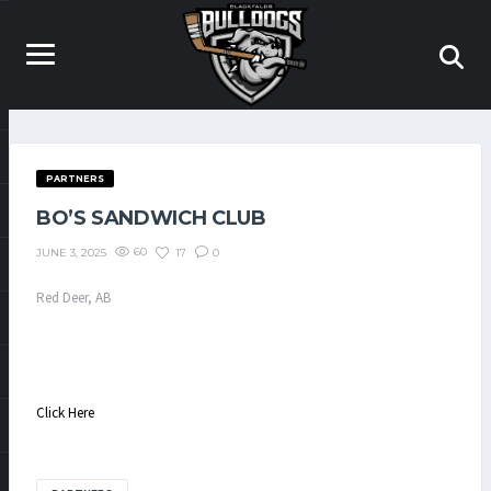
PARTNERS
BO’S SANDWICH CLUB
60
17
0
JUNE 3, 2025
Red Deer, AB
‎ ‎ ‎ ‎ ‎ ‎ ‎ ‎ ‎ ‎ ‎ ‎ ‎ ‎ ‎ ‎ ‎ ‎ ‎ ‎ ‎ ‎ ‎ ‎ ‎ ‎ ‎ ‎ ‎ ‎ ‎ ‎ ‎ ‎ ‎ ‎ ‎ ‎ ‎ ‎ ‎ ‎ ‎ ‎ ‎ ‎ ‎ ‎ ‎ ‎ ‎ ‎ ‎ ‎ ‎ ‎ ‎ ‎ ‎ ‎ ‎ ‎ ‎ ‎ ‎ ‎ ‎ ‎ ‎ ‎ ‎ ‎ ‎ ‎ ‎ ‎ ‎ ‎ ‎ ‎ ‎ ‎ ‎ ‎ ‎ ‎ ‎ ‎ ‎ ‎ ‎ ‎ ‎ ‎ ‎ ‎ ‎ ‎ ‎ ‎ ‎ ‎ ‎ ‎ ‎ ‎ ‎ ‎ ‎ ‎ ‎ ‎ ‎ ‎ ‎ ‎ ‎ ‎ ‎ ‎ ‎ ‎ ‎ ‎ ‎ ‎ ‎ ‎
‎ ‎ ‎ ‎ ‎ ‎ ‎ ‎ ‎ ‎ ‎ ‎ ‎ ‎ ‎ ‎ ‎ ‎ ‎ ‎ ‎ ‎ ‎ ‎ ‎ ‎ ‎ ‎ ‎ ‎ ‎
Click Here