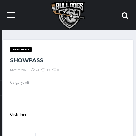
PARTNERS
SHOWPASS
61
19
0
MAY 7, 2025
Calgary, AB
‎ ‎ ‎ ‎ ‎ ‎ ‎ ‎ ‎ ‎ ‎ ‎ ‎ ‎ ‎ ‎ ‎ ‎ ‎ ‎ ‎ ‎ ‎ ‎ ‎ ‎ ‎ ‎ ‎ ‎ ‎ ‎ ‎ ‎ ‎ ‎ ‎ ‎ ‎ ‎ ‎ ‎ ‎ ‎ ‎ ‎ ‎ ‎ ‎ ‎ ‎ ‎ ‎ ‎ ‎ ‎ ‎ ‎ ‎ ‎ ‎ ‎ ‎ ‎ ‎ ‎ ‎ ‎ ‎ ‎ ‎ ‎ ‎ ‎ ‎ ‎ ‎ ‎ ‎ ‎ ‎ ‎ ‎ ‎ ‎ ‎ ‎ ‎ ‎ ‎ ‎ ‎ ‎ ‎ ‎ ‎ ‎ ‎ ‎ ‎ ‎ ‎ ‎ ‎ ‎ ‎ ‎ ‎ ‎ ‎ ‎ ‎ ‎ ‎ ‎ ‎ ‎ ‎ ‎ ‎ ‎ ‎ ‎ ‎ ‎ ‎ ‎ ‎
‎ ‎ ‎ ‎ ‎ ‎ ‎ ‎ ‎ ‎ ‎ ‎ ‎ ‎ ‎ ‎ ‎ ‎ ‎ ‎ ‎ ‎ ‎ ‎ ‎ ‎ ‎ ‎ ‎ ‎ ‎
Click Here